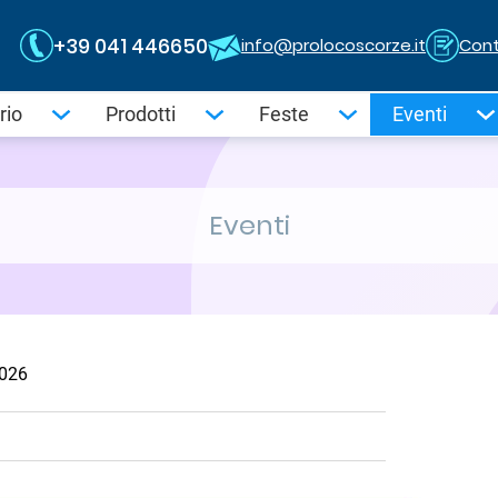
+39 041 446650
info@prolocoscorze.it
Cont
rio
Prodotti
Feste
Eventi
Eventi
026