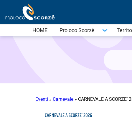
Vai
al
contenuto
HOME
Proloco Scorzè
Territo
Eventi
»
Carnevale
»
CARNEVALE A SCORZE’ 2
CARNEVALE A SCORZE’ 2026