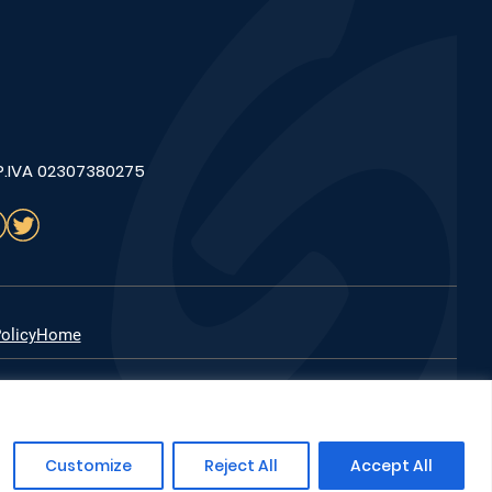
 P.IVA 02307380275
olicy
Home
Customize
Reject All
Accept All