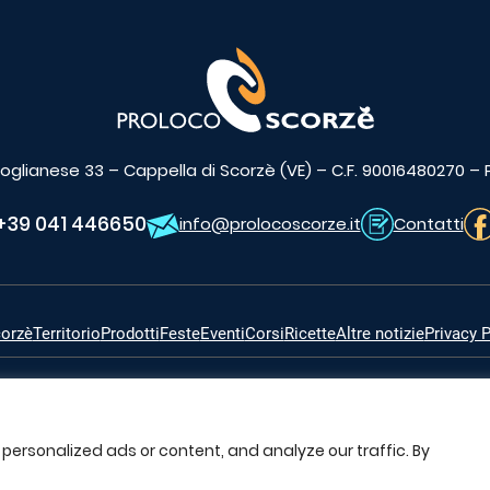
 Moglianese 33 – Cappella di Scorzè (VE) – C.F. 90016480270 –
+39 041 446650
info@prolocoscorze.it
Contatti
corzè
Territorio
Prodotti
Feste
Eventi
Corsi
Ricette
Altre notizie
Privacy P
© Copyright 2017 – 2026 Proloco Scorzé
ersonalized ads or content, and analyze our traffic. By
Powered by
Studio PZ – Progetti per la Comunicazione