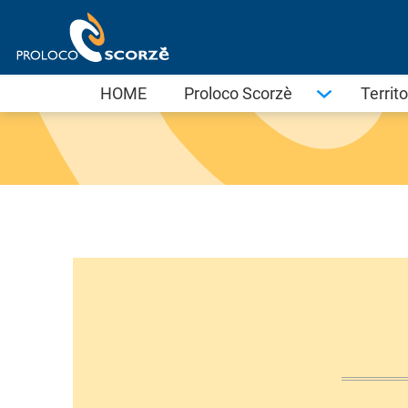
Vai
al
contenuto
HOME
Proloco Scorzè
Territo