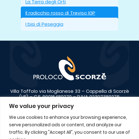
La Terra degli Orti
Il radicchio rosso di Treviso IGP
I bisi di Peseggia
Villa Toffolo via Moglianese 33 – Cappella di Scorzè
(VE) – C.F. 90016480270 – P.IVA 02307380275
We value your privacy
+39 041 446650
info@prolocoscorze.it
We use cookies to enhance your browsing experience,
Contatti
serve personalized ads or content, and analyze our
traffic. By clicking "Accept All", you consent to our use of