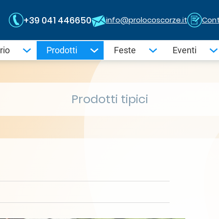
+39 041 446650
info@prolocoscorze.it
Cont
rio
Prodotti
Feste
Eventi
Prodotti tipici