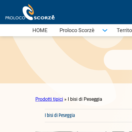
Vai
al
contenuto
HOME
Proloco Scorzè
Territo
Prodotti tipici
»
I bisi di Peseggia
I bisi di Peseggia