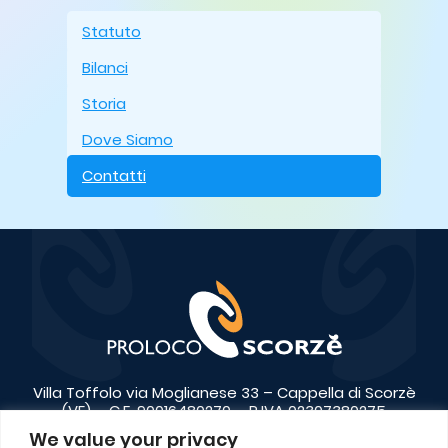
Statuto
Bilanci
Storia
Dove Siamo
Contatti
Villa Toffolo via Moglianese 33 – Cappella di Scorzè
(VE) – C.F. 90016480270 – P.IVA 02307380275
We value your privacy