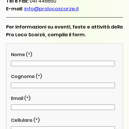
Tel e Fax:
041 446650
E-mail:
info@prolocoscorze.it
Per informazioni su eventi, feste e attività della
Pro Loco Scorzè, compila il form.
Si prega di lasciare vuoto questo campo.
Nome (*)
Cognome (*)
Email (*)
Cellulare (*)