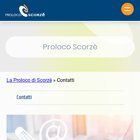
Vai
al
contenuto
Proloco Scorzè
La Proloco di Scorzè
»
Contatti
Contatti